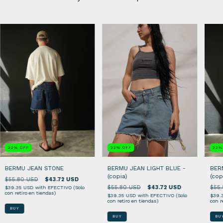
22
%
OFF
22
%
OFF
22
BERMU JEAN STONE
BERMU JEAN LIGHT BLUE -
BER
(copia)
(cop
$55.80 USD
$43.72 USD
$55.80 USD
$43.72 USD
$55
$39.35 USD
with
EFECTIVO (Solo
con retiro en tiendas)
$39.35 USD
with
EFECTIVO (Solo
$39.
con retiro en tiendas)
con r
BUY
BUY
BU