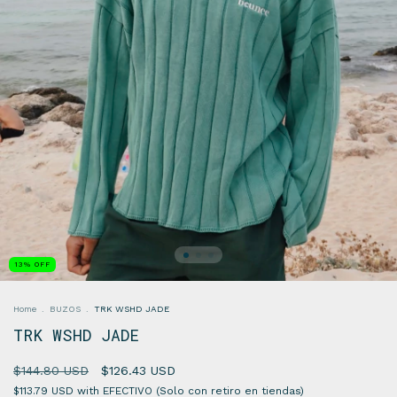
13
%
OFF
Home
.
BUZOS
.
TRK WSHD JADE
TRK WSHD JADE
$144.80 USD
$126.43 USD
$113.79 USD
with
EFECTIVO (Solo con retiro en tiendas)