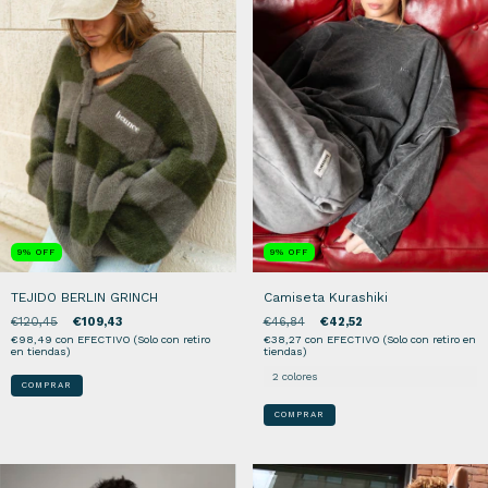
9
%
OFF
9
%
OFF
TEJIDO BERLIN GRINCH
Camiseta Kurashiki
€120,45
€109,43
€46,84
€42,52
€98,49
con
EFECTIVO (Solo con retiro
€38,27
con
EFECTIVO (Solo con retiro en
en tiendas)
tiendas)
2 colores
COMPRAR
COMPRAR