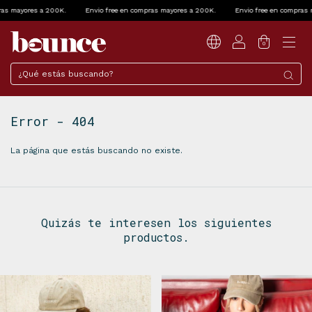
 mayores a 200K.
Envio free en compras mayores a 200K.
Envio free en compras may
0
Error - 404
La página que estás buscando no existe.
Quizás te interesen los siguientes
productos.