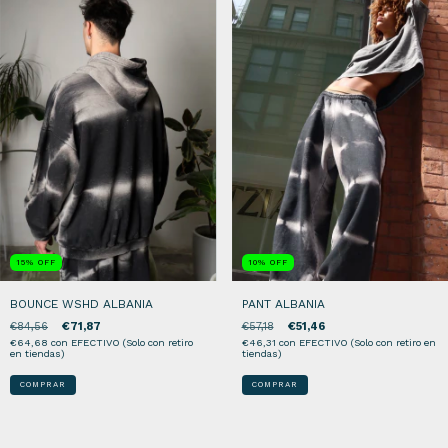
15
%
OFF
10
%
OFF
BOUNCE WSHD ALBANIA
PANT ALBANIA
€84,56
€71,87
€57,18
€51,46
€64,68
con
EFECTIVO (Solo con retiro
€46,31
con
EFECTIVO (Solo con retiro en
en tiendas)
tiendas)
COMPRAR
COMPRAR