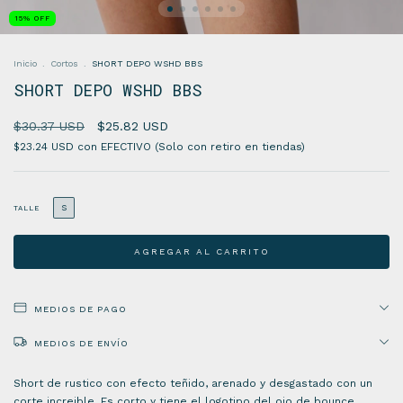
15
%
OFF
Inicio
.
Cortos
.
SHORT DEPO WSHD BBS
SHORT DEPO WSHD BBS
$30.37 USD
$25.82 USD
$23.24 USD
con
EFECTIVO (Solo con retiro en tiendas)
S
TALLE
MEDIOS DE PAGO
MEDIOS DE ENVÍO
Short de rustico con efecto teñido, arenado y desgastado con un
corte increible. Es corto y tiene el logotipo del ojo de bounce