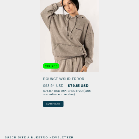
15
%
OFF
BOUNCE WSHD ERROR
$93.94 USD
$79.85 USD
$71.87 USD
con
EFECTIVO (Solo
con retiro en tiendas)
COMPRAR
SUSCRIBITE A NUESTRO NEWSLETTER