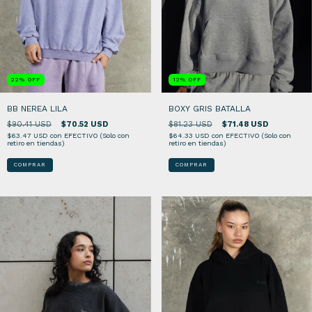
12
%
OFF
22
%
OFF
BOXY GRIS BATALLA
BB NEREA LILA
$81.23 USD
$71.48 USD
$90.41 USD
$70.52 USD
$64.33 USD
con
EFECTIVO (Solo con
$63.47 USD
con
EFECTIVO (Solo con
retiro en tiendas)
retiro en tiendas)
COMPRAR
COMPRAR