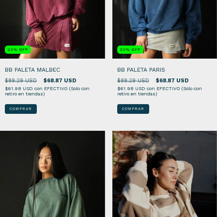
22
%
OFF
22
%
OFF
BB PALETA PARIS
BB PALETA MALBEC
$88.29 USD
$68.87 USD
$88.29 USD
$68.87 USD
$61.98 USD
con
EFECTIVO (Solo con
$61.98 USD
con
EFECTIVO (Solo con
retiro en tiendas)
retiro en tiendas)
COMPRAR
COMPRAR