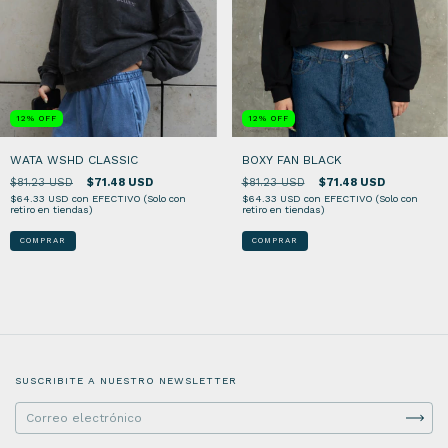
12
%
OFF
12
%
OFF
BOXY FAN BLACK
WATA WSHD CLASSIC
$81.23 USD
$71.48 USD
$81.23 USD
$71.48 USD
$64.33 USD
con
EFECTIVO (Solo con
$64.33 USD
con
EFECTIVO (Solo con
retiro en tiendas)
retiro en tiendas)
COMPRAR
COMPRAR
SUSCRIBITE A NUESTRO NEWSLETTER