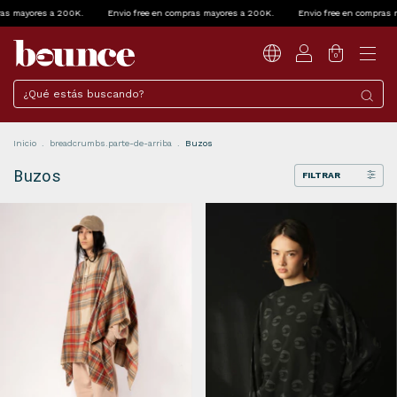
Envio free en compras mayores a 200K.
Envio free en compras mayores a 200K.
0
Inicio
.
breadcrumbs.parte-de-arriba
.
Buzos
Buzos
FILTRAR