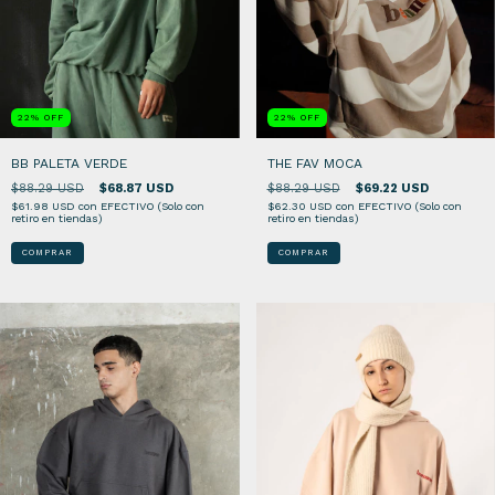
22
%
OFF
22
%
OFF
BB PALETA VERDE
THE FAV MOCA
$88.29 USD
$68.87 USD
$88.29 USD
$69.22 USD
$61.98 USD
con
EFECTIVO (Solo con
$62.30 USD
con
EFECTIVO (Solo con
retiro en tiendas)
retiro en tiendas)
COMPRAR
COMPRAR