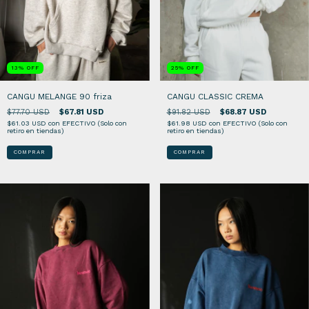
13
%
OFF
25
%
OFF
CANGU MELANGE 90 friza
CANGU CLASSIC CREMA
$77.70 USD
$67.81 USD
$91.82 USD
$68.87 USD
$61.03 USD
con
EFECTIVO (Solo con
$61.98 USD
con
EFECTIVO (Solo con
retiro en tiendas)
retiro en tiendas)
COMPRAR
COMPRAR