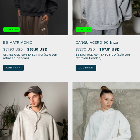
13
%
OFF
22
%
OFF
CANGU ACERO 90 friza
BB MATRIMONIO
$77.70 USD
$67.81 USD
$81.93 USD
$63.91 USD
$61.03 USD
con
EFECTIVO (Solo con
$57.52 USD
con
EFECTIVO (Solo con
retiro en tiendas)
retiro en tiendas)
COMPRAR
COMPRAR