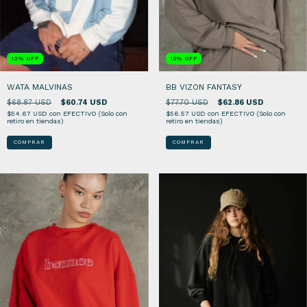
19
%
OFF
12
%
OFF
BB VIZON FANTASY
WATA MALVINAS
$77.70 USD
$62.86 USD
$68.87 USD
$60.74 USD
$56.57 USD
con
EFECTIVO (Solo con
$54.67 USD
con
EFECTIVO (Solo con
retiro en tiendas)
retiro en tiendas)
COMPRAR
COMPRAR