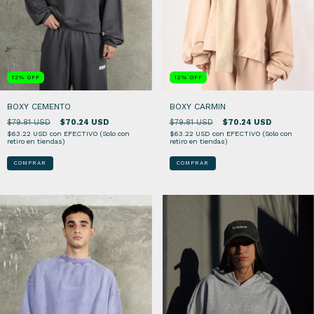
12
%
OFF
12
%
OFF
BOXY CEMENTO
BOXY CARMIN
$79.81 USD
$70.24 USD
$79.81 USD
$70.24 USD
$63.22 USD
con
EFECTIVO (Solo con
$63.22 USD
con
EFECTIVO (Solo con
retiro en tiendas)
retiro en tiendas)
COMPRAR
COMPRAR