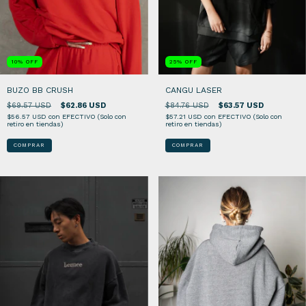
10
%
OFF
25
%
OFF
BUZO BB CRUSH
CANGU LASER
$69.57 USD
$62.86 USD
$84.76 USD
$63.57 USD
$56.57 USD
con
EFECTIVO (Solo con
$57.21 USD
con
EFECTIVO (Solo con
retiro en tiendas)
retiro en tiendas)
COMPRAR
COMPRAR