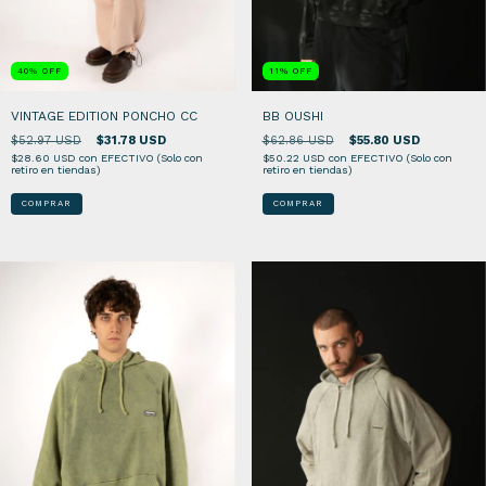
40
%
OFF
11
%
OFF
VINTAGE EDITION PONCHO CC
BB OUSHI
$52.97 USD
$31.78 USD
$62.86 USD
$55.80 USD
$28.60 USD
con
EFECTIVO (Solo con
$50.22 USD
con
EFECTIVO (Solo con
retiro en tiendas)
retiro en tiendas)
COMPRAR