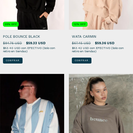
12
%
OFF
30
%
OFF
WATA CARMIN
POLE BOUNCE BLACK
$67.45 USD
$59.36 USD
$84.76 USD
$59.33 USD
$53.42 USD
con
EFECTIVO (Solo con
$53.40 USD
con
EFECTIVO (Solo con
retiro en tiendas)
retiro en tiendas)
COMPRAR
COMPRAR